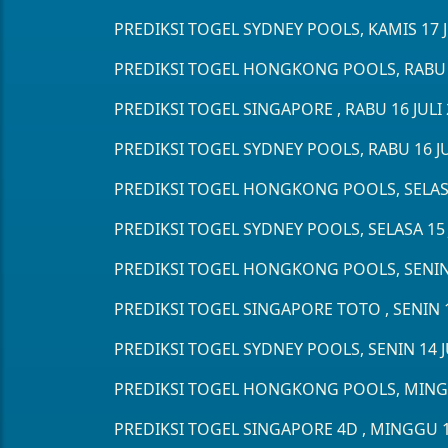
PREDIKSI TOGEL SYDNEY POOLS, KAMIS 17 J
PREDIKSI TOGEL HONGKONG POOLS, RABU 1
PREDIKSI TOGEL SINGAPORE , RABU 16 JULI
PREDIKSI TOGEL SYDNEY POOLS, RABU 16 JU
PREDIKSI TOGEL HONGKONG POOLS, SELASA
PREDIKSI TOGEL SYDNEY POOLS, SELASA 15 
PREDIKSI TOGEL HONGKONG POOLS, SENIN 
PREDIKSI TOGEL SINGAPORE TOTO , SENIN 1
PREDIKSI TOGEL SYDNEY POOLS, SENIN 14 J
PREDIKSI TOGEL HONGKONG POOLS, MINGG
PREDIKSI TOGEL SINGAPORE 4D , MINGGU 13