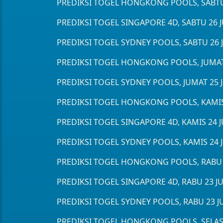
PREDIKSI TOGEL HONGKONG POOLS, SABTU 
PREDIKSI TOGEL SINGAPORE 4D, SABTU 26 J
PREDIKSI TOGEL SYDNEY POOLS, SABTU 26 J
PREDIKSI TOGEL HONGKONG POOLS, JUMAT 
PREDIKSI TOGEL SYDNEY POOLS, JUMAT 25 J
PREDIKSI TOGEL HONGKONG POOLS, KAMIS 
PREDIKSI TOGEL SINGAPORE 4D, KAMIS 24 J
PREDIKSI TOGEL SYDNEY POOLS, KAMIS 24 J
PREDIKSI TOGEL HONGKONG POOLS, RABU 2
PREDIKSI TOGEL SINGAPORE 4D, RABU 23 JU
PREDIKSI TOGEL SYDNEY POOLS, RABU 23 JU
PREDIKSI TOGEL HONGKONG POOLS, SELASA