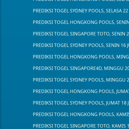
PREDIKSI TOGEL SYDNEY POOLS, SELASA 22 
PREDIKSI TOGEL HONGKONG POOLS, SENIN 
PREDIKSI TOGEL SINGAPORE TOTO, SENIN 21
PREDIKSI TOGEL SYDNEY POOLS, SENIN 16 J
PREDIKSI TOGEL HONGKONG POOLS, MINGG
PREDIKSI TOGEL SINGAPORE4D, MINGGU 20 
PREDIKSI TOGEL SYDNEY POOLS, MINGGU 20
PREDIKSI TOGEL HONGKONG POOLS, JUMAT 
PREDIKSI TOGEL SYDNEY POOLS, JUMAT 18 J
PREDIKSI TOGEL HONGKONG POOLS, KAMIS 
PREDIKSI TOGEL SINGAPORE TOTO, KAMIS 17