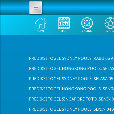
HOME
SLOT
CASINO
SPOR
PREDIKSI TOGEL SYDNEY POOLS, RABU 06 
PREDIKSI TOGEL HONGKONG POOLS, SELAS
PREDIKSI TOGEL SYDNEY POOLS, SELASA 05
PREDIKSI TOGEL HONGKONG POOLS, SENIN
PREDIKSI TOGEL SINGAPORE TOTO, SENIN 
PREDIKSI TOGEL SYDNEY POOLS, SENIN 04