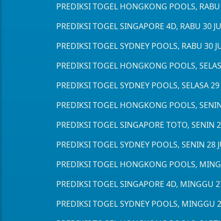
PREDIKSI TOGEL HONGKONG POOLS, RABU 3
PREDIKSI TOGEL SINGAPORE 4D, RABU 30 JU
PREDIKSI TOGEL SYDNEY POOLS, RABU 30 JU
PREDIKSI TOGEL HONGKONG POOLS, SELASA
PREDIKSI TOGEL SYDNEY POOLS, SELASA 29 
PREDIKSI TOGEL HONGKONG POOLS, SENIN 
PREDIKSI TOGEL SINGAPORE TOTO, SENIN 28
PREDIKSI TOGEL SYDNEY POOLS, SENIN 28 J
PREDIKSI TOGEL HONGKONG POOLS, MINGG
PREDIKSI TOGEL SINGAPORE 4D, MINGGU 27
PREDIKSI TOGEL SYDNEY POOLS, MINGGU 27