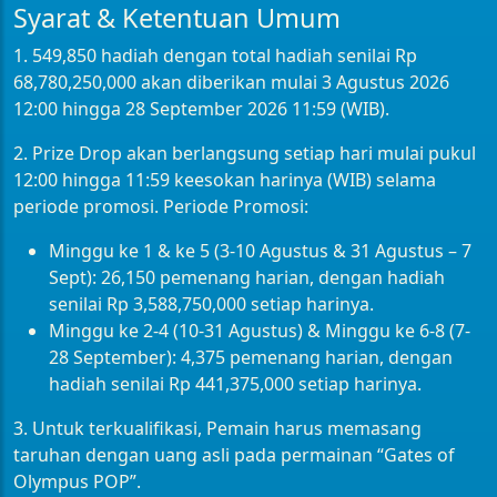
Syarat & Ketentuan Umum
1. 549,850 hadiah dengan total hadiah senilai Rp
68,780,250,000 akan diberikan mulai 3 Agustus 2026
12:00 hingga 28 September 2026 11:59 (WIB).
2. Prize Drop akan berlangsung setiap hari mulai pukul
12:00 hingga 11:59 keesokan harinya (WIB) selama
periode promosi. Periode Promosi:
Minggu ke 1 & ke 5 (3-10 Agustus & 31 Agustus – 7
Sept): 26,150 pemenang harian, dengan hadiah
senilai Rp 3,588,750,000 setiap harinya.
Minggu ke 2-4 (10-31 Agustus) & Minggu ke 6-8 (7-
28 September): 4,375 pemenang harian, dengan
hadiah senilai Rp 441,375,000 setiap harinya.
3. Untuk terkualifikasi, Pemain harus memasang
taruhan dengan uang asli pada permainan “Gates of
Olympus POP”.