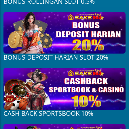
BONUS ROLLINGAN SLOT 0,5%
BONUS DEPOSIT HARIAN SLOT 20%
CASH BACK SPORTSBOOK 10%