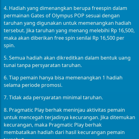
4. Hadiah yang dimenangkan berupa freespin dalam
permainan Gates of Olympus POP sesuai dengan
taruhan yang digunakan untuk memenangkan hadiah
tersebut. Jika taruhan yang menang melebihi Rp 16,500,
maka akan diberikan free spin senilai Rp 16,500 per
spin.
5. Semua hadiah akan dikreditkan dalam bentuk uang
tunai tanpa persyaratan taruhan.
6. Tiap pemain hanya bisa memenangkan 1 hadiah
selama periode promosi.
7. Tidak ada persyaratan minimal taruhan.
8. Pragmatic Play berhak meninjau aktivitas pemain
untuk mencegah terjadinya kecurangan. Jika ditemukan
kecurangan, maka Pragmatic Play berhak
membatalkan hadiah dari hasil kecurangan pemain