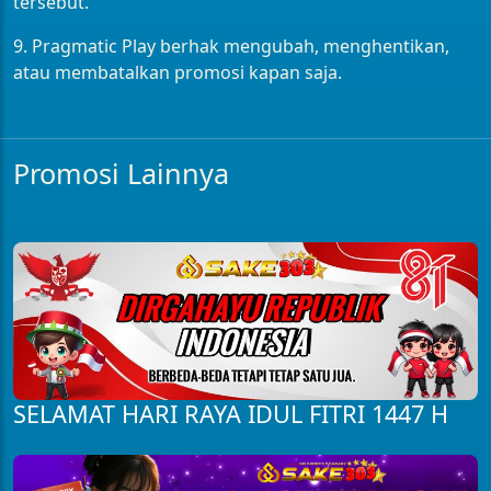
tersebut.
9. Pragmatic Play berhak mengubah, menghentikan,
atau membatalkan promosi kapan saja.
Promosi Lainnya
SELAMAT HARI RAYA IDUL FITRI 1447 H