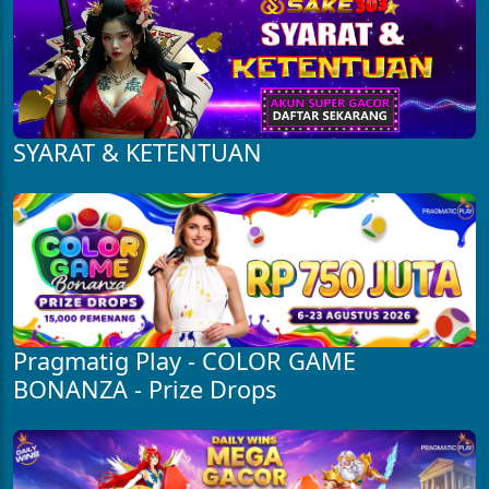
SYARAT & KETENTUAN
Pragmatig Play - COLOR GAME
BONANZA - Prize Drops