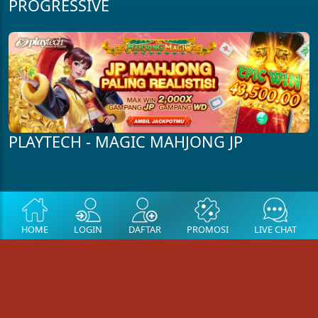
PROGRESSIVE
PLAYTECH - MAGIC MAHJONG JP
HOME
LOGIN
DAFTAR
PROMOSI
LIVE CHAT