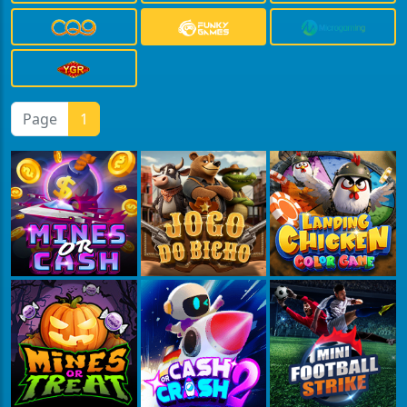
Page
1